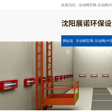
欢迎访问：乐动网官网-乐动网(
网站首
乐动网官网-乐动网(中
页
介