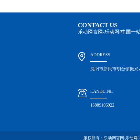
CONTACT US
乐动网官网-乐动网(中国一
ADDRESS
沈阳市新民市胡台镇振兴
LANDLINE
13889106922
版权所有：乐动网官网-乐动网(