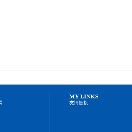
MY LINKS
网
友情链接