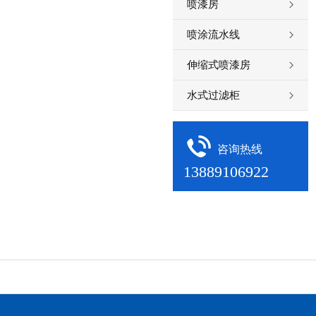
喷漆房
喷涂流水线
伸缩式喷漆房
水式过滤柜
咨询热线
13889106922