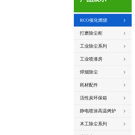
RCO催化燃烧
打磨除尘柜
工业除尘系列
工业喷漆房
焊烟除尘
耗材配件
活性炭环保箱
静电喷涂高温烤炉
木工除尘系列