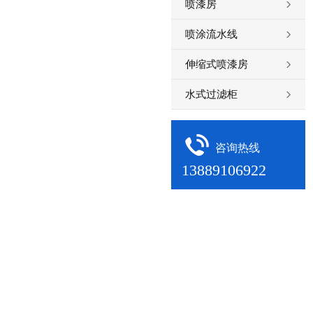
喷漆房
喷涂流水线
伸缩式喷漆房
水式过滤柜
咨询热线
13889106922