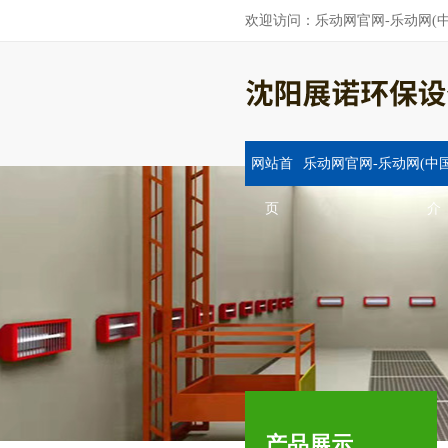
欢迎访问：乐动网官网-乐动网(
网站首
乐动网官网-乐动网(中
页
介
产品展示