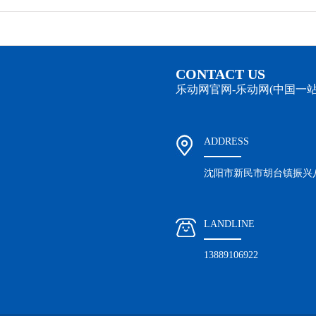
CONTACT US
乐动网官网-乐动网(中国一
ADDRESS
沈阳市新民市胡台镇振兴
LANDLINE
13889106922