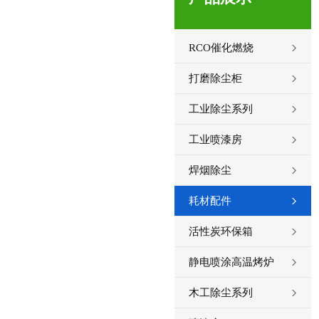
RCO催化燃烧
打磨除尘柜
工业除尘系列
工业喷漆房
焊烟除尘
耗材配件
活性炭环保箱
静电喷涂高温烤炉
木工除尘系列