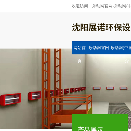
欢迎访问：乐动网官网-乐动网(
网站首
乐动网官网-乐动网(中
页
介
产品展示