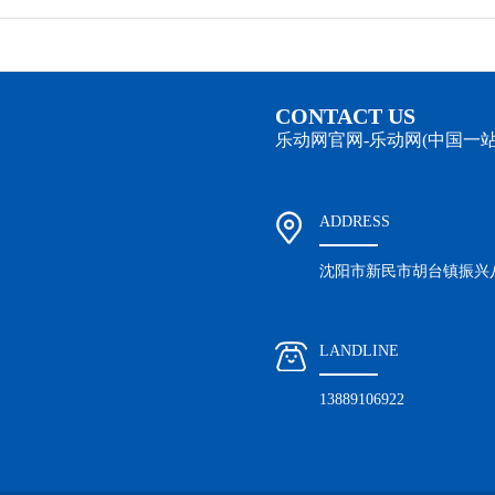
CONTACT US
乐动网官网-乐动网(中国一
ADDRESS
沈阳市新民市胡台镇振兴
LANDLINE
13889106922