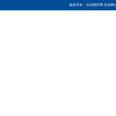
版权所有：乐动网官网-乐动网(